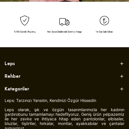
%100 Güvenli Alışveriş
Yeni Sezon Ürünlerinde Ücretsiz Kargo
14 Gün İade İmkanı
Leps
Rehber
Kategoriler
Leps: Tarzınızı Yansıtın, Kendinizi Özgür Hissedin
Leps olarak, şık ve özgün tasarımlarımızla her kadının
gardırobunu tamamlamayı hedefliyoruz. Geniş ürün yelpazemiz
ile her zevke ve ihtiyaca hitap eden pantolonlar, elbiseler,
bluzlar, tişörtler, hırkalar, montlar, ayakkabılar ve çantalar
sunuyoruz.