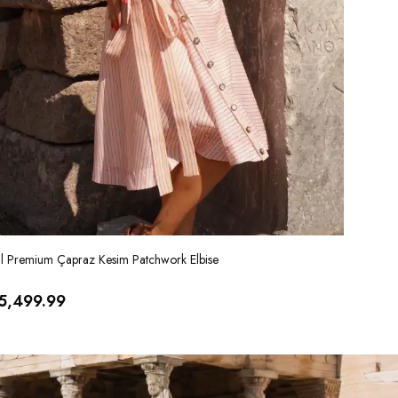
al Premium Çapraz Kesim Patchwork Elbise
İthal Ver
5,499.99
₺ 5,99