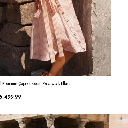
al Premium Çapraz Kesim Patchwork Elbise
İthal Ver
5,499.99
₺ 5,99