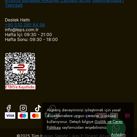
Ertuğrul Mahallesi Hükümet Caddesi No:46
Süleymanpaşa /
Tekirdağ
Destek Hattı
+90 532 290 84 98
info@leps.com.tr
Hafta İçi: 09:30 - 21:00
Hafta Sonu: 09:30 - 18:00
Alışveriş deneyiminizi iyileştirmek için yasal
düzenlemelere uygun çerezler (cookies)
kullanıyoruz. Detaylı bilgiye
Gizlilik ve Çerez
Politikası
sayfamızdan erişebilirsiniz.
Anladım
©2025 Tüm Hakları Saklıdır - ikas E-Ticaret
Altyapısı ile