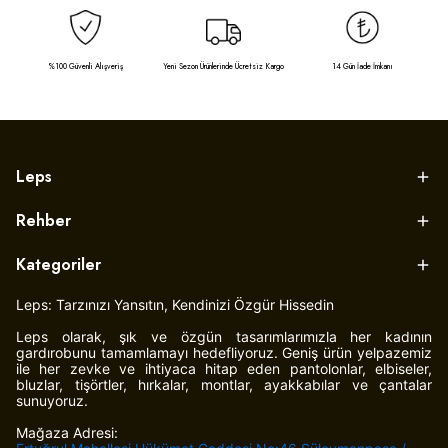
%100 Güvenli Alışveriş
Yeni Sezon Ürünlerinde Ücretsiz Kargo
14 Gün İade İmkanı
Leps
Rehber
Kategoriler
Leps: Tarzınızı Yansıtın, Kendinizi Özgür Hissedin
Leps olarak, şık ve özgün tasarımlarımızla her kadının
gardırobunu tamamlamayı hedefliyoruz. Geniş ürün yelpazemiz
ile her zevke ve ihtiyaca hitap eden pantolonlar, elbiseler,
bluzlar, tişörtler, hırkalar, montlar, ayakkabılar ve çantalar
sunuyoruz.
Mağaza Adresi: