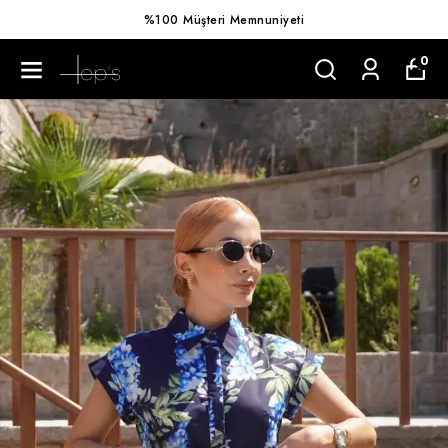
%100 Müşteri Memnuniyeti
0