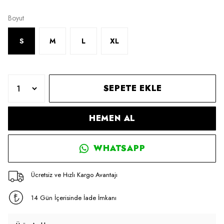
Boyut
S
M
L
XL
SEPETE EKLE
HEMEN AL
WHATSAPP
Ücretsiz ve Hızlı Kargo Avantajı
14 Gün İçerisinde İade İmkanı