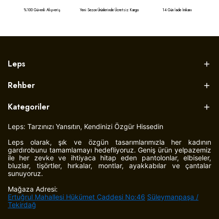
%100 Güvenli Alışveriş
Yeni Sezon Ürünlerinde Ücretsiz Kargo
14 Gün İade İmkanı
Leps
Rehber
Kategoriler
Leps: Tarzınızı Yansıtın, Kendinizi Özgür Hissedin
Leps olarak, şık ve özgün tasarımlarımızla her kadının
gardırobunu tamamlamayı hedefliyoruz. Geniş ürün yelpazemiz
ile her zevke ve ihtiyaca hitap eden pantolonlar, elbiseler,
bluzlar, tişörtler, hırkalar, montlar, ayakkabılar ve çantalar
sunuyoruz.
Mağaza Adresi:
Ertuğrul Mahallesi Hükümet Caddesi No:46
Süleymanpaşa /
Tekirdağ