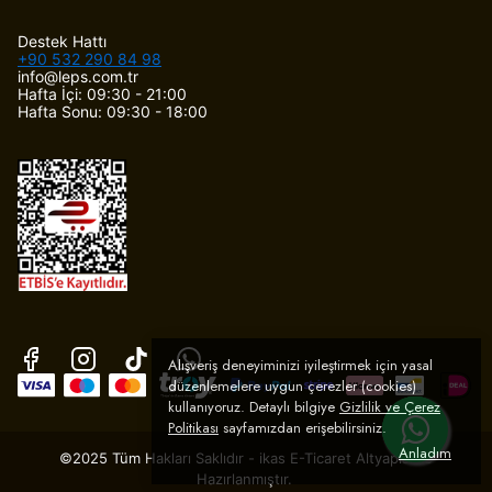
Destek Hattı
+90 532 290 84 98
info@leps.com.tr
Hafta İçi: 09:30 - 21:00
Hafta Sonu: 09:30 - 18:00
Alışveriş deneyiminizi iyileştirmek için yasal
düzenlemelere uygun çerezler (cookies)
kullanıyoruz. Detaylı bilgiye
Gizlilik ve Çerez
Politikası
sayfamızdan erişebilirsiniz.
Anladım
©2025 Tüm Hakları Saklıdır - ikas E-Ticaret
Altyapısı ile
Hazırlanmıştır.