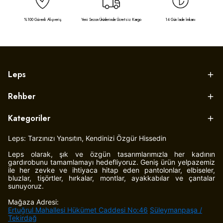
%100 Güvenli Alışveriş
Yeni Sezon Ürünlerinde Ücretsiz Kargo
14 Gün İade İmkanı
Leps
Rehber
Kategoriler
Leps: Tarzınızı Yansıtın, Kendinizi Özgür Hissedin
Leps olarak, şık ve özgün tasarımlarımızla her kadının
gardırobunu tamamlamayı hedefliyoruz. Geniş ürün yelpazemiz
ile her zevke ve ihtiyaca hitap eden pantolonlar, elbiseler,
bluzlar, tişörtler, hırkalar, montlar, ayakkabılar ve çantalar
sunuyoruz.
Mağaza Adresi:
Ertuğrul Mahallesi Hükümet Caddesi No:46
Süleymanpaşa /
Tekirdağ