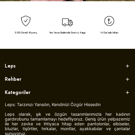
%100 Güvenli Alışveriş
Yeni Sezon Ürünlerinde Ücretsiz Kargo
14 Gün İade İmkanı
Leps
Rehber
Kategoriler
Leps: Tarzınızı Yansıtın, Kendinizi Özgür Hissedin
Leps olarak, şık ve özgün tasarımlarımızla her kadının
gardırobunu tamamlamayı hedefliyoruz. Geniş ürün yelpazemiz
ile her zevke ve ihtiyaca hitap eden pantolonlar, elbiseler,
bluzlar, tişörtler, hırkalar, montlar, ayakkabılar ve çantalar
sunuyoruz.