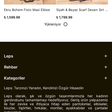
Ekru Bohem Fisto Maxi Elbise
Siyah & Beyaz Scarf Desen Sırt Dekolteli Asimetrik Elbise
₺ 1,599.99
₺ 1,799.99
Yükleniyor
Leps
Rehber
Kategoriler
Leps: Tarzınızı Yansıtın, Kendinizi Özgür Hissedin
Leps olarak, şık ve özgün tasarımlarımızla her kadının
gardırobunu tamamlamayı hedefliyoruz. Geniş ürün yelpazemiz
ile her zevke ve ihtiyaca hitap eden pantolonlar, elbiseler,
bluzlar, tişörtler, hırkalar, montlar, ayakkabılar ve çantalar
sunuyoruz.