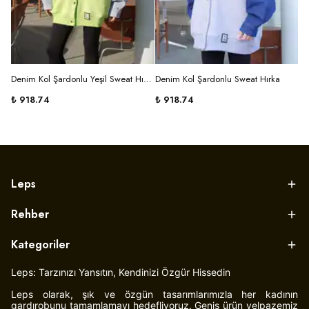
Denim Kol Şardonlu Yeşil Sweat Hırka
Denim Kol Şardonlu Sweat Hırka
₺ 918.74
₺ 918.74
Leps
Rehber
Kategoriler
Leps: Tarzınızı Yansıtın, Kendinizi Özgür Hissedin
Leps olarak, şık ve özgün tasarımlarımızla her kadının
gardırobunu tamamlamayı hedefliyoruz. Geniş ürün yelpazemiz