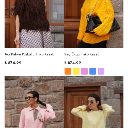
Acı Kahve Püsküllü Triko Kazak
Saç Örgü Triko Kazak
₺ 874.99
₺ 874.99