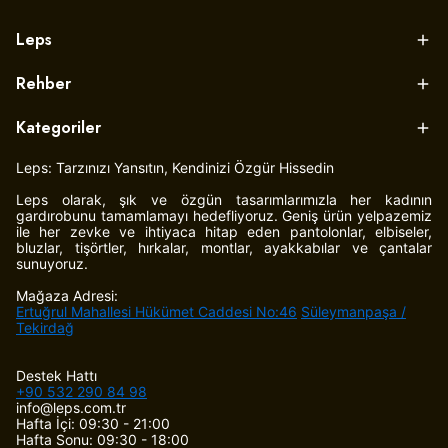
Leps
Rehber
Kategoriler
Leps: Tarzınızı Yansıtın, Kendinizi Özgür Hissedin
Leps olarak, şık ve özgün tasarımlarımızla her kadının
gardırobunu tamamlamayı hedefliyoruz. Geniş ürün yelpazemiz
ile her zevke ve ihtiyaca hitap eden pantolonlar, elbiseler,
bluzlar, tişörtler, hırkalar, montlar, ayakkabılar ve çantalar
sunuyoruz.
Mağaza Adresi:
Ertuğrul Mahallesi Hükümet Caddesi No:46
Süleymanpaşa /
Tekirdağ
Destek Hattı
+90 532 290 84 98
info@leps.com.tr
Hafta İçi: 09:30 - 21:00
Hafta Sonu: 09:30 - 18:00