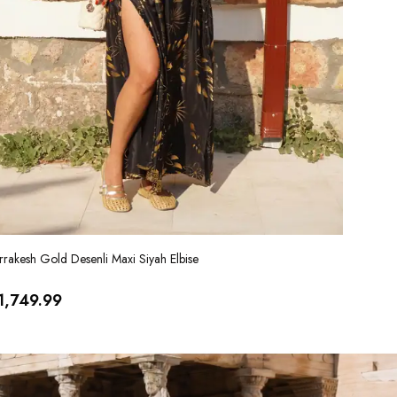
rakesh Gold Desenli Maxi Siyah Elbise
Marrakesh
1,749.99
₺ 1,74