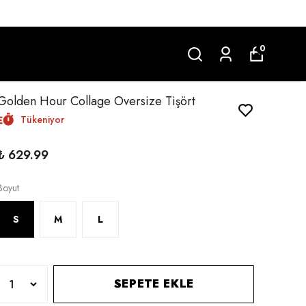
0
Golden Hour Collage Oversize Tişört
Tükeniyor
₺ 629.99
Boyut
S
M
L
SEPETE EKLE