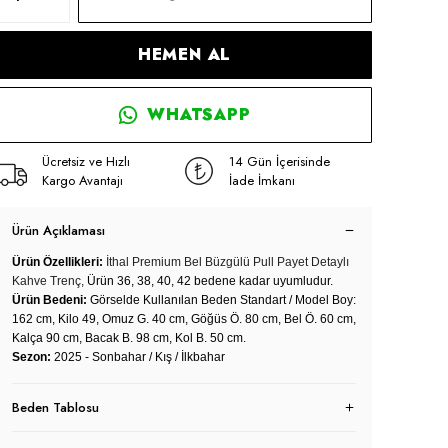
HEMEN AL
WHATSAPP
Ücretsiz ve Hızlı
14 Gün İçerisinde
Kargo Avantajı
İade İmkanı
Ürün Açıklaması
Ürün Özellikleri:
İthal Premium Bel Büzgülü Pull Payet Detaylı
Kahve Trenç,
Ürün 36, 38, 40, 42 bedene kadar uyumludur.
Ürün Bedeni:
Görselde Kullanılan Beden Standart / Model Boy:
162 cm, Kilo 49, Omuz G. 40 cm, Göğüs Ö. 80 cm, Bel Ö. 60 cm,
Kalça 90 cm, Bacak B. 98 cm, Kol B. 50 cm.
Sezon:
2025 - Sonbahar / Kış / İlkbahar
Beden Tablosu