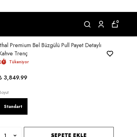
0
İthal Premium Bel Büzgülü Pull Payet Detaylı
Kahve Trenç
Tükeniyor
₺ 3,849.99
Boyut
Standart
SEPETE EKLE