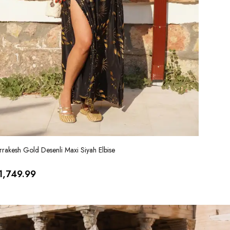
rakesh Gold Desenli Maxi Siyah Elbise
Marrakesh
1,749.99
₺ 1,74