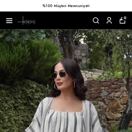
%100 Müşteri Memnuniyeti
0