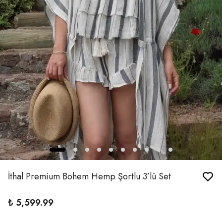
İthal Premium Bohem Hemp Şortlu 3’lü Set
₺ 5,599.99