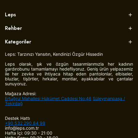
Leps
Rehber
Kategoriler
Leps: Tarzınızı Yansıtın, Kendinizi Özgür Hissedin
Leps olarak, şık ve özgün tasarımlarımızla her kadının
gardırobunu tamamlamayı hedefliyoruz. Geniş ürün yelpazemiz
ile her zevke ve ihtiyaca hitap eden pantolonlar, elbiseler,
bluzlar, tişörtler, hırkalar, montlar, ayakkabılar ve çantalar
sunuyoruz.
Mağaza Adresi:
Ertuğrul Mahallesi Hükümet Caddesi No:46
Süleymanpaşa /
Tekirdağ
Destek Hattı
+90 532 290 84 98
info@leps.com.tr
Hafta İçi: 09:30 - 21:00
Hafta Sonu: 09:30 - 18:00