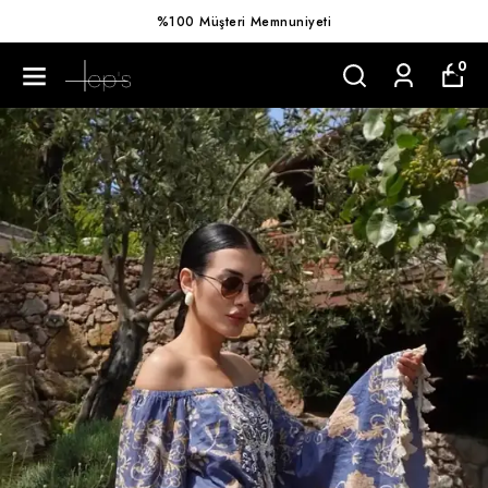
%100 Müşteri Memnuniyeti
0