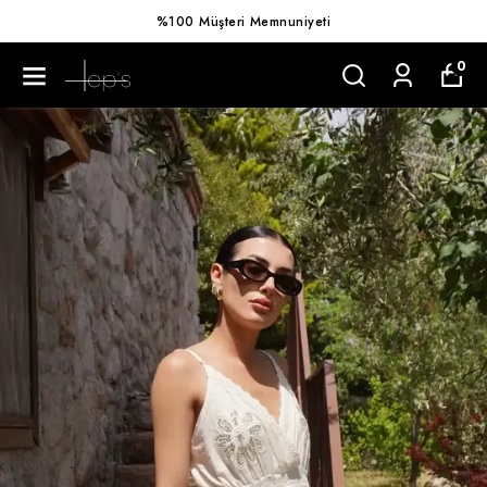
%100 Müşteri Memnuniyeti
0