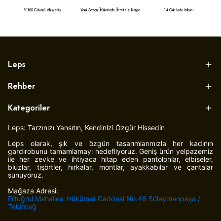
%100 Güvenli Alışveriş
Yeni Sezon Ürünlerinde Ücretsiz Kargo
14 Gün İade İmkanı
Leps
Rehber
Kategoriler
Leps: Tarzınızı Yansıtın, Kendinizi Özgür Hissedin
Leps olarak, şık ve özgün tasarımlarımızla her kadının
gardırobunu tamamlamayı hedefliyoruz. Geniş ürün yelpazemiz
ile her zevke ve ihtiyaca hitap eden pantolonlar, elbiseler,
bluzlar, tişörtler, hırkalar, montlar, ayakkabılar ve çantalar
sunuyoruz.
Mağaza Adresi:
Ertuğrul Mahallesi Hükümet Caddesi No:46
Süleymanpaşa /
Tekirdağ