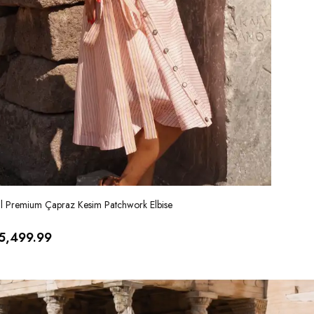
al Premium Çapraz Kesim Patchwork Elbise
İthal Ver
5,499.99
₺ 5,99