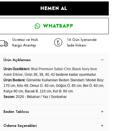
HEMEN AL
WHATSAPP
Ücretsiz ve Hızlı
14 Gün İçerisinde
Kargo Avantajı
İade İmkanı
Ürün Açıklaması
Ürün Özellikleri:
İthal Premium Safari Chic
Black Ivory
İnce
Askılı Elbise,
Ürün 36, 38, 40, 42 bedene kadar uyumludur.
Ürün Bedeni:
Görselde Kullanılan Beden Standart / Model Boy:
170 cm, Kilo 49, Omuz G. 40 cm, Göğüs Ö. 85 cm, Bel Ö. 60 cm,
Kalça 90 cm, Bacak B. 110 cm, Kol B. 60 cm.
Sezon:
2026 - İlkbahar / Yaz / Sonbahar
Beden Tablosu
Ödeme Seçenekleri