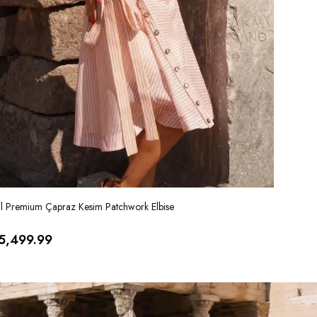
al Premium Çapraz Kesim Patchwork Elbise
İthal Ver
5,499.99
₺ 5,99