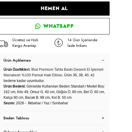
HEMEN AL
WHATSAPP
Ücretsiz ve Hızlı
14 Gün İçerisinde
Kargo Avantajı
İade İmkanı
Ürün Açıklaması
Ürün Özellikleri:
İthal Premium Tahta Baskı Desenli El İşlemeli
Marrakesh %100 Pamuk Haki Elbise,
Ürün 36, 38, 40, 42
bedene kadar uyumludur.
Ürün Bedeni:
Görselde Kullanılan Beden Standart / Model Boy:
162 cm, Kilo 49, Omuz G. 40 cm, Göğüs Ö. 80 cm, Bel Ö. 60 cm,
Kalça 90 cm, Bacak B. 98 cm, Kol B. 50 cm.
Sezon:
2026 - İlkbahar / Yaz / Sonbahar
Beden Tablosu