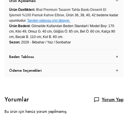
Ürün Açıklaması
Ürün Özellikleri:
İthal Premium Tasarım Tahta Baskı Desenli El
İşlemeli %100 Pamuk Kahve Elbise,
Ürün 36, 38, 40, 42 bedene kadar
uyumludur.
Tanıtım videosu için tıklayın.
Ürün Bedeni:
Görselde Kullanılan Beden Standart / Model Boy: 170
cm, Kilo 49, Omuz G. 40 cm, Göğüs Ö. 85 cm, Bel Ö. 60 cm, Kalça 90
cm, Bacak B. 110 cm, Kol B. 60 cm.
Sezon:
2026 - İlkbahar / Yaz / Sonbahar
Beden Tablosu
Ödeme Seçenekleri
Yorumlar
Yorum Yap
Bu ürün için henüz yorum yapılmamış.