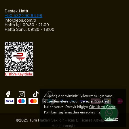
Destek Hattı
+90 532 290 84 98
info@leps.com.tr
Hafta İçi: 09:30 - 21:00
Hafta Sonu: 09:30 - 18:00
Alışveriş deneyiminizi iyileştirmek için yasal
düzenlemelere uygun çerezler (cookies)
kullanıyoruz. Detaylı bilgiye
Gizlilik ve Çerez
Politikası
sayfamızdan erişebilirsiniz.
Anladım
©2025 Tüm Hakları Saklıdır - ikas E-Ticaret
Altyapısı ile
Hazırlanmıştır.