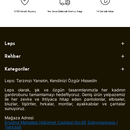
%100 Güvenli Alışveriş
Yeni Sezon Ürünlerinde Ücretsiz Kargo
14 Gün İade İmkanı
Leps
Rehber
Kategoriler
Leps: Tarzınızı Yansıtın, Kendinizi Özgür Hissedin
Leps olarak, şık ve özgün tasarımlarımızla her kadının
gardırobunu tamamlamayı hedefliyoruz. Geniş ürün yelpazemiz
ile her zevke ve ihtiyaca hitap eden pantolonlar, elbiseler,
bluzlar, tişörtler, hırkalar, montlar, ayakkabılar ve çantalar
sunuyoruz.
Mağaza Adresi:
Ertuğrul Mahallesi Hükümet Caddesi No:46
Süleymanpaşa /
Tekirdağ