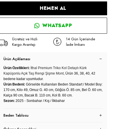
HEMEN AL
WHATSAPP
Ücretsiz ve Hızlı
14 Gün İçerisinde
Kargo Avantajı
İade İmkanı
Ürün Açıklaması
Ürün Özellikleri:
İthal Premium Triko Kol Detaylı Kürk
Kapüşonlu Açık Taş Rengi Şişme Mont,
Ürün 36, 38, 40, 42
bedene kadar uyumludur.
Ürün Bedeni:
Görselde Kullanılan Beden Standart / Model Boy:
170 cm, Kilo 49, Omuz G. 40 cm, Göğüs Ö. 85 cm, Bel Ö. 60 cm,
Kalça 90 cm, Bacak B. 110 cm, Kol B. 60 cm.
Sezon:
2025 - Sonbahar / Kış / İlkbahar
Beden Tablosu