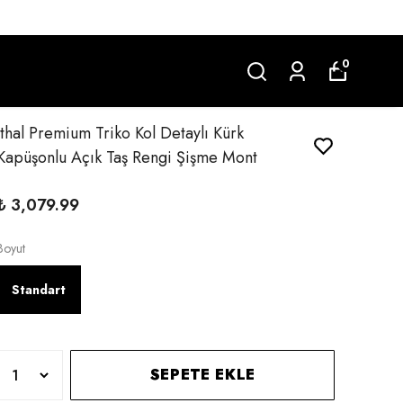
Hız
0
İthal Premium Triko Kol Detaylı Kürk
Kapüşonlu Açık Taş Rengi Şişme Mont
₺ 3,079.99
Boyut
Standart
SEPETE EKLE