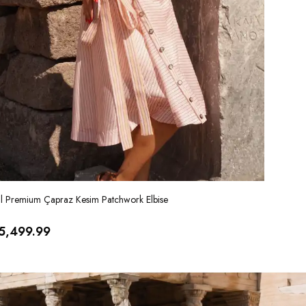
al Premium Çapraz Kesim Patchwork Elbise
İthal Ver
5,499.99
₺ 5,99