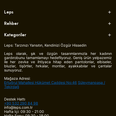
Leps
Rehber
Kategoriler
Leps: Tarzınızı Yansıtın, Kendinizi Özgür Hissedin
Leps olarak, şık ve özgün tasarımlarımızla her kadının
gardırobunu tamamlamayı hedefliyoruz. Geniş ürün yelpazemiz
ile her zevke ve ihtiyaca hitap eden pantolonlar, elbiseler,
bluzlar, tişörtler, hırkalar, montlar, ayakkabılar ve çantalar
sunuyoruz.
Mağaza Adresi:
Ertuğrul Mahallesi Hükümet Caddesi No:46
Süleymanpaşa /
Tekirdağ
Destek Hattı
+90 532 290 84 98
info@leps.com.tr
Hafta İçi: 09:30 - 21:00
Hafta Sonu: 09:30 - 18:00