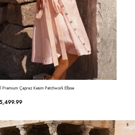
al Premium Çapraz Kesim Patchwork Elbise
İthal Ver
5,499.99
₺ 5,99