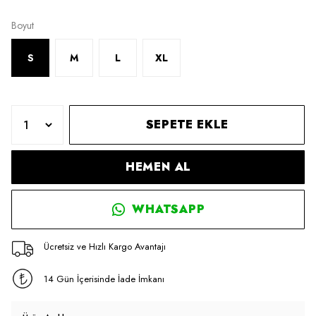
Boyut
S
M
L
XL
SEPETE EKLE
HEMEN AL
WHATSAPP
Ücretsiz ve Hızlı Kargo Avantajı
14 Gün İçerisinde İade İmkanı