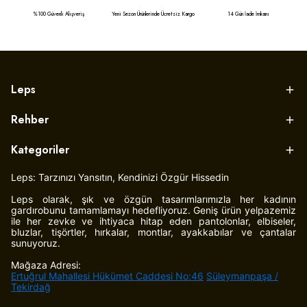
%100 Güvenli Alışveriş
Yeni Sezon Ürünlerinde Ücretsiz Kargo
14 Gün İade İmkanı
Leps
Rehber
Kategoriler
Leps: Tarzınızı Yansıtın, Kendinizi Özgür Hissedin
Leps olarak, şık ve özgün tasarımlarımızla her kadının
gardırobunu tamamlamayı hedefliyoruz. Geniş ürün yelpazemiz
ile her zevke ve ihtiyaca hitap eden pantolonlar, elbiseler,
bluzlar, tişörtler, hırkalar, montlar, ayakkabılar ve çantalar
sunuyoruz.
Mağaza Adresi:
Ertuğrul Mahallesi Hükümet Caddesi No:46
Süleymanpaşa /
Tekirdağ