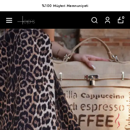
%100 Müşteri Memnuniyeti
0