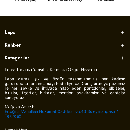
%100 Güvenli Alışveriş
Yeni Sezon Ürünlerinde Ücretsiz Kargo
14 Gün İade İmkanı
Leps
Rehber
Kategoriler
Leps: Tarzınızı Yansıtın, Kendinizi Özgür Hissedin
Leps olarak, şık ve özgün tasarımlarımızla her kadının
gardırobunu tamamlamayı hedefliyoruz. Geniş ürün yelpazemiz
ile her zevke ve ihtiyaca hitap eden pantolonlar, elbiseler,
bluzlar, tişörtler, hırkalar, montlar, ayakkabılar ve çantalar
sunuyoruz.
Mağaza Adresi:
Ertuğrul Mahallesi Hükümet Caddesi No:46
Süleymanpaşa /
Tekirdağ
Destek Hattı