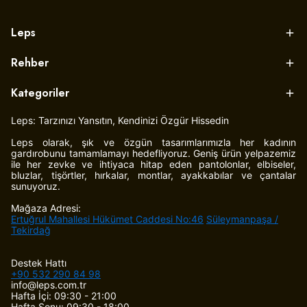
Leps
Rehber
Kategoriler
Leps: Tarzınızı Yansıtın, Kendinizi Özgür Hissedin
Leps olarak, şık ve özgün tasarımlarımızla her kadının
gardırobunu tamamlamayı hedefliyoruz. Geniş ürün yelpazemiz
ile her zevke ve ihtiyaca hitap eden pantolonlar, elbiseler,
bluzlar, tişörtler, hırkalar, montlar, ayakkabılar ve çantalar
sunuyoruz.
Mağaza Adresi:
Ertuğrul Mahallesi Hükümet Caddesi No:46
Süleymanpaşa /
Tekirdağ
Destek Hattı
+90 532 290 84 98
info@leps.com.tr
Hafta İçi: 09:30 - 21:00
Hafta Sonu: 09:30 - 18:00