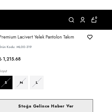
0
Premium Lacivert Yelek Pantolon Takım
Ürün Kodu
:
ML00-319
₺ 1,215.68
Boyut
S
M
L
Stoğa Gelince Haber Ver