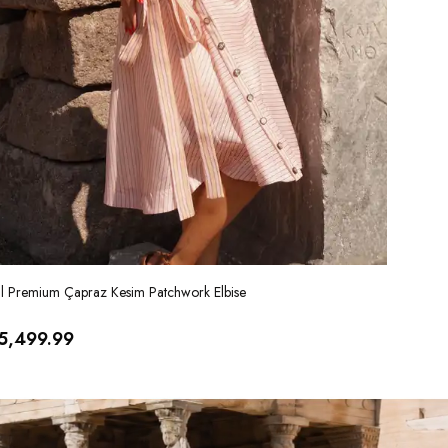
al Premium Çapraz Kesim Patchwork Elbise
İthal Ver
5,499.99
₺ 5,99