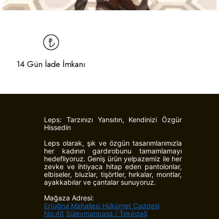
14 Gün İade İmkanı
Leps: Tarzınızı Yansıtın, Kendinizi Özgür
Hissedin
Leps olarak, şık ve özgün tasarımlarımızla
her kadının gardırobunu tamamlamayı
hedefliyoruz. Geniş ürün yelpazemiz ile her
zevke ve ihtiyaca hitap eden pantolonlar,
elbiseler, bluzlar, tişörtler, hırkalar, montlar,
ayakkabılar ve çantalar sunuyoruz.
Mağaza Adresi:
Ertuğrul Mahallesi Hükümet Caddesi
No:46
Süleymanpaşa / Tekirdağ