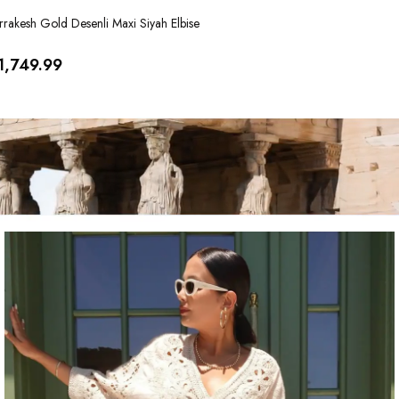
rakesh Gold Desenli Maxi Siyah Elbise
Marrakesh
1,749.99
₺ 1,74