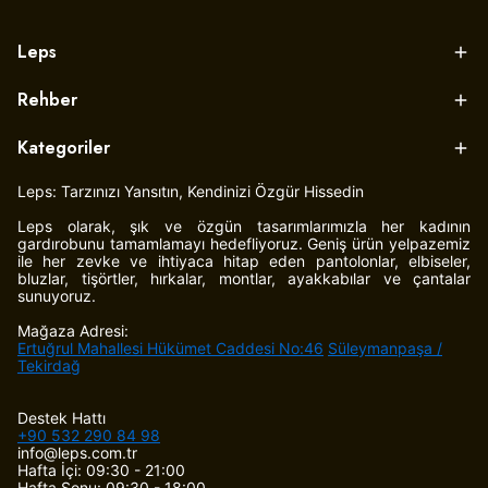
Leps
Rehber
Kategoriler
Leps: Tarzınızı Yansıtın, Kendinizi Özgür Hissedin
Leps olarak, şık ve özgün tasarımlarımızla her kadının
gardırobunu tamamlamayı hedefliyoruz. Geniş ürün yelpazemiz
ile her zevke ve ihtiyaca hitap eden pantolonlar, elbiseler,
bluzlar, tişörtler, hırkalar, montlar, ayakkabılar ve çantalar
sunuyoruz.
Mağaza Adresi:
Ertuğrul Mahallesi Hükümet Caddesi No:46
Süleymanpaşa /
Tekirdağ
Destek Hattı
+90 532 290 84 98
info@leps.com.tr
Hafta İçi: 09:30 - 21:00
Hafta Sonu: 09:30 - 18:00