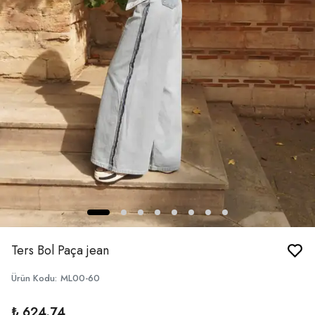
Ters Bol Paça jean
Ürün Kodu
:
ML00-60
₺ 624.74