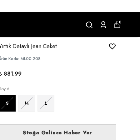
0
Yırtık Detaylı Jean Ceket
Ürün Kodu
:
ML00-208
₺ 881.99
Boyut
S
M
L
Stoğa Gelince Haber Ver