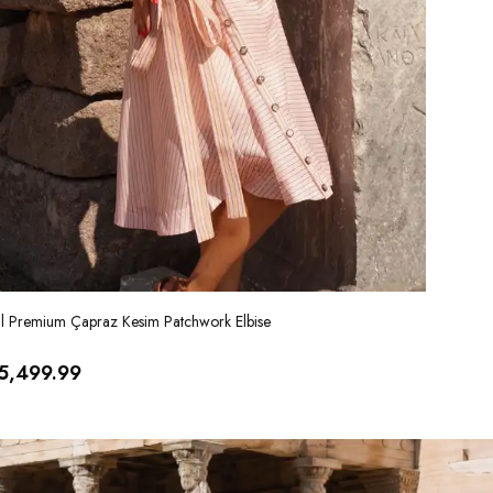
al Premium Çapraz Kesim Patchwork Elbise
İthal Ver
5,499.99
₺ 5,99