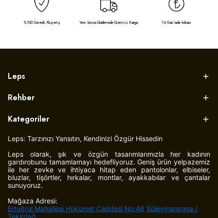
%100 Güvenli Alışveriş
Yeni Sezon Ürünlerinde Ücretsiz Kargo
14 Gün İade İmkanı
Leps
Rehber
Kategoriler
Leps: Tarzınızı Yansıtın, Kendinizi Özgür Hissedin
Leps olarak, şık ve özgün tasarımlarımızla her kadının
gardırobunu tamamlamayı hedefliyoruz. Geniş ürün yelpazemiz
ile her zevke ve ihtiyaca hitap eden pantolonlar, elbiseler,
bluzlar, tişörtler, hırkalar, montlar, ayakkabılar ve çantalar
sunuyoruz.
Mağaza Adresi:
Ertuğrul Mahallesi Hükümet Caddesi No:46
Süleymanpaşa /
Tekirdağ