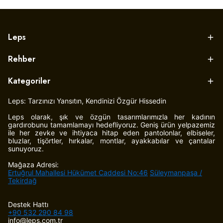
Leps
Rehber
Kategoriler
Leps: Tarzınızı Yansıtın, Kendinizi Özgür Hissedin
Leps olarak, şık ve özgün tasarımlarımızla her kadının
gardırobunu tamamlamayı hedefliyoruz. Geniş ürün yelpazemiz
ile her zevke ve ihtiyaca hitap eden pantolonlar, elbiseler,
bluzlar, tişörtler, hırkalar, montlar, ayakkabılar ve çantalar
sunuyoruz.
Mağaza Adresi:
Ertuğrul Mahallesi Hükümet Caddesi No:46
Süleymanpaşa /
Tekirdağ
Destek Hattı
+90 532 290 84 98
info@leps.com.tr