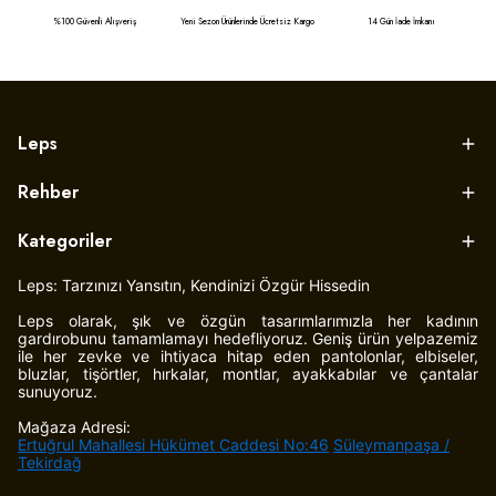
%100 Güvenli Alışveriş
Yeni Sezon Ürünlerinde Ücretsiz Kargo
14 Gün İade İmkanı
Leps
Rehber
Kategoriler
Leps: Tarzınızı Yansıtın, Kendinizi Özgür Hissedin
Leps olarak, şık ve özgün tasarımlarımızla her kadının
gardırobunu tamamlamayı hedefliyoruz. Geniş ürün yelpazemiz
ile her zevke ve ihtiyaca hitap eden pantolonlar, elbiseler,
bluzlar, tişörtler, hırkalar, montlar, ayakkabılar ve çantalar
sunuyoruz.
Mağaza Adresi:
Ertuğrul Mahallesi Hükümet Caddesi No:46
Süleymanpaşa /
Tekirdağ